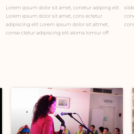
Lorem ipsum dolor sit amet, conetur adiping elit
silder tolos. Lorem ipsum dolor sitlor amet,
Lorem ipsum dolor sit amet, cons ectetur
conetur adiping elit Lorem ipsum dolor sit amet,
adipiscing elit Lorem ipsum dolor sit altmet,
cons
conse ctetur adipiscing elit aloma lomiur off