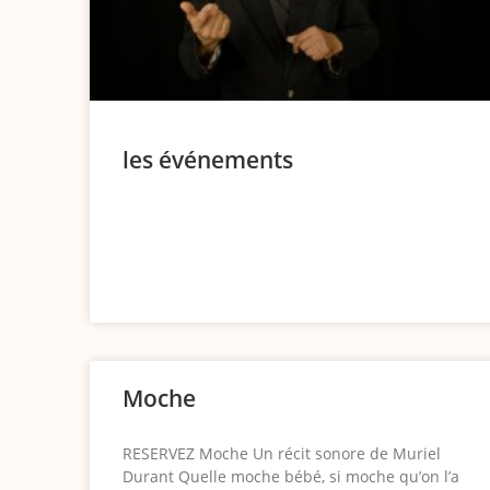
les événements
Moche
RESERVEZ Moche Un récit sonore de Muriel
Durant Quelle moche bébé, si moche qu’on l’a