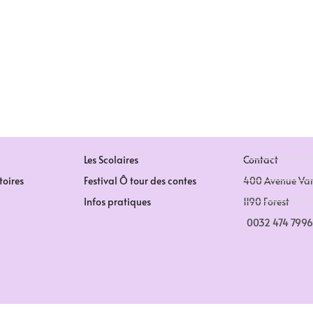
Les Scolaires
Contact
toires
Festival Ô tour des contes
400 Avenue Va
Infos pratiques
1190 Forest
0032 474 799