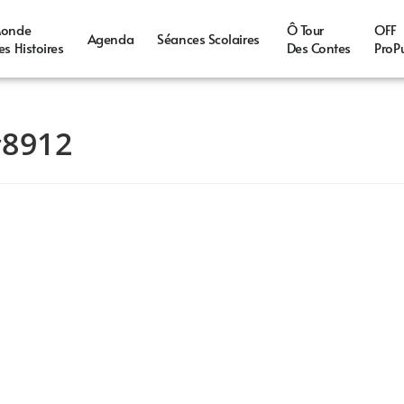
onde
Ô Tour
OFF
Agenda
Séances Scolaires
es Histoires
Des Contes
ProP
#8912