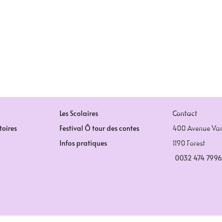
Les Scolaires
Contact
toires
Festival Ô tour des contes
400 Avenue Va
Infos pratiques
1190 Forest
0032 474 799