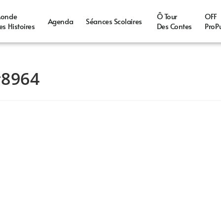
onde
Ô Tour
OFF
Agenda
Séances Scolaires
es Histoires
Des Contes
ProP
#8964